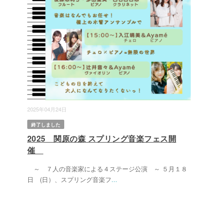
2025年04月24日
終了しました
2025 関原の森 スプリング音楽フェス開
催
～ ７人の音楽家による４ステージ公演 ～ ５月１８
日 (日）、スプリング音楽フ
...