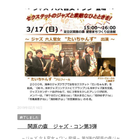
2019年02月16日
終了しました
関原の森 ジャズ・コン第3弾
～ジャズ 六人官女＋ワン 登場～ 第3弾の関原の森ジャ