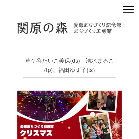
草ケ谷たいこ美保(ds)、清水まるこ
(tp)、福田ゆず子(ts)