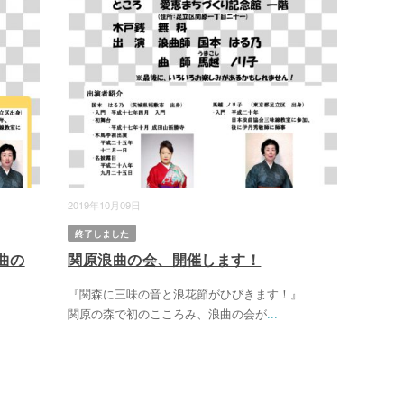
2019年10月09日
終了しました
曲の
関原浪曲の会、開催します！
『関森に三味の音と浪花節がひびきます！』
関原の森で初のこころみ、浪曲の会が
...
す！』