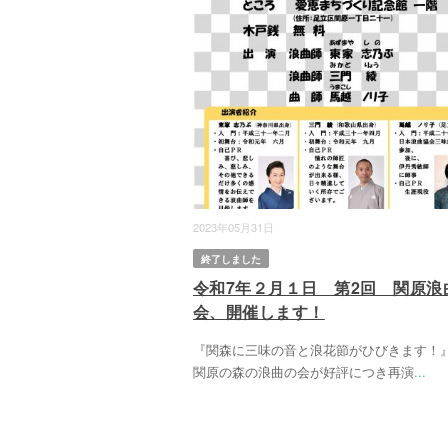
2023年05月31日
終了しました
令和7年２月１日 第2回 関原浪
会、開催します！
『関森に三味の音と浪花節がひびきま
関原の森の浪曲の会が好評につき再演
...